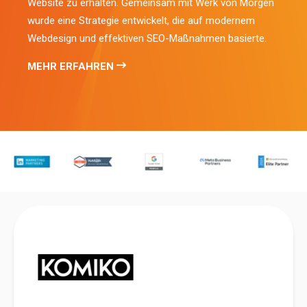
Website zu erhalten. Gemeinsam mit Werk von Morgen
wurde eine Strategie entwickelt, die auf modernem
Webdesign und effektiven SEO-Maßnahmen basierte.
MEHR ERFAHREN