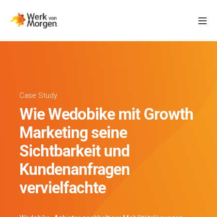
Case Study
Wie Wedobike mit Growth
Marketing seine
Sichtbarkeit und
Kundenanfragen
vervielfachte