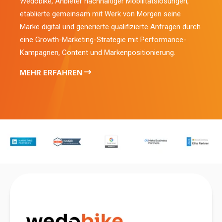
Wedobike, Anbieter nachhaltiger Mobilitätslösungen,
etablierte gemeinsam mit Werk von Morgen seine
Marke digital und generierte qualifizierte Anfragen durch
eine Growth-Marketing-Strategie mit Performance-
Kampagnen, Content und Markenpositionierung.
MEHR ERFAHREN