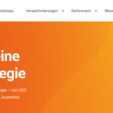
rkshops
Herausforderungen
Referenzen
Wiss
ine
egie
egie – von SEO
, kostenlos.