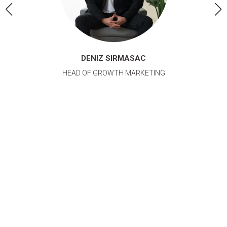
DENIZ SIRMASAC
HEAD OF GROWTH MARKETING
Du willst KI produktiv einsetzen?
Wir zeigen Dir, wo Multi-Agent-Systeme messbar Pipeline
produzieren — aus 100+ Kunden-Projekten von B2B Industrie bis
SaaS. 30 Minuten, kostenlos, kein Verkaufsdruck.