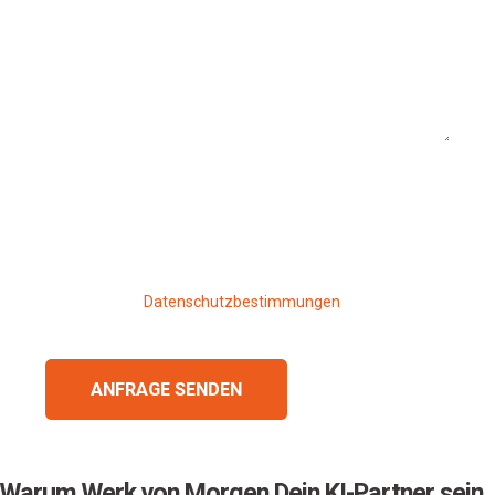
Deine Nachricht:
Werk von Morgen nutzt Deine Kontaktdaten, um Dich zu
unseren Produkten und Dienstleistungen zu informieren.
Du kannst Dich jederzeit abmelden. Details dazu findest
Du in unseren
Datenschutzbestimmungen
.
Warum Werk von Morgen Dein KI-Partner sein