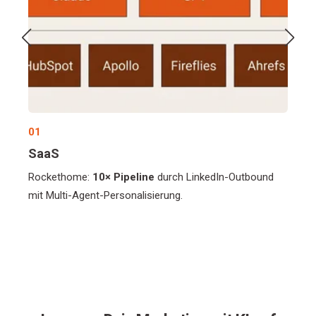
01
01
SaaS
So
nd
Rockethome:
10× Pipeline
durch LinkedIn-Outbound
Su
mit Multi-Agent-Personalisierung.
Le