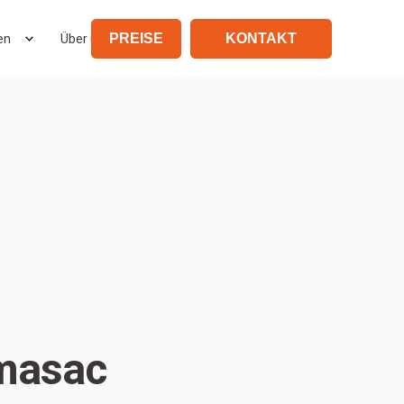
PREISE
KONTAKT
en
Über uns
rmasac