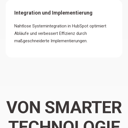
Integration und Implementierung
Nahtlose Systemintegration in HubSpot optimiert
Abläufe und verbessert Effizienz durch
maßgeschneiderte Implementierungen.
VON SMARTER
Wie kannst Du Dein bestehendes CRM für
Marketing Automation
E-Commerce & Online Shop
Tracking & Analyse
bessere Sales- und Marketing-Prozesse
optimieren?
TECHNOLOGIE