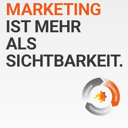
MARKETING
dargestellt werden?
BRANDING ERFAHREN
MEHR ÜBER WEBDESIGN ERFAHREN
IST MEHR
ALS
SICHTBARKEIT.