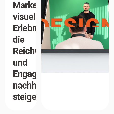
Marken in
visuelle
Erlebnisse,
die
Reichweite
und
Engagement
nachhaltig
steigern.