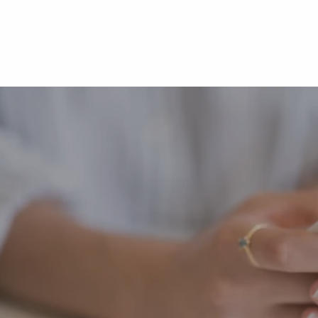
Werk von Morgen ist stolzes Mitglied einer globalen 
Expert:innen, die sich als Facebook-Marketing-Partner
Businesspartner bezeichnen dürfen.
Diese Auszeichnung