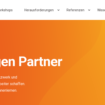
rkshops
Herausforderungen
Referenzen
Wiss
en Partner
tzwerk und
beiter schaffen.
nnenlernen.