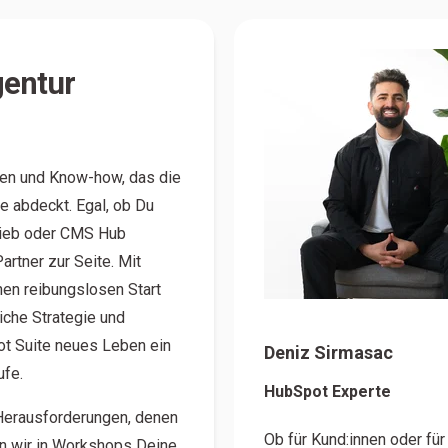
gentur
sen und Know-how, das die
 abdeckt. Egal, ob Du
trieb oder CMS Hub
artner zur Seite. Mit
nen reibungslosen Start
iche Strategie und
ot Suite neues Leben ein
Deniz Sirmasac
ufe.
HubSpot Experte
Herausforderungen, denen
Ob für Kund:innen oder fü
n wir in Workshops Deine