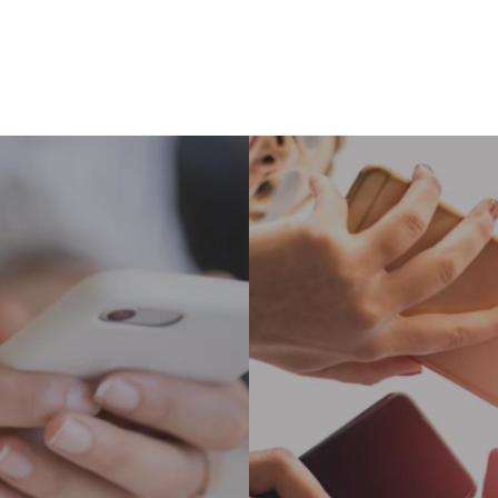
Als zertifizierter Met
Community aus
globalen Community vo
 oder Facebook-
Unsere Auszeichnung be
 zertifiziert unsere
und Schaltung von Kam