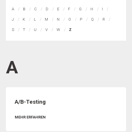
A
B
C
D
E
F
G
H
I
J
K
L
M
N
O
P
Q
R
S
T
U
V
W
Z
A
A/B-Testing
MEHR ERFAHREN