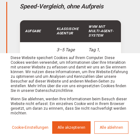
Speed-Vergleich, ohne Aufpreis
WVM MIT
KLASSISCHE
AUFGABE
MULTI-AGENT-
AGENTUR
SYSTEM
3–5 Tage
Tag 1,
Monats-
nach
automatisch
Diese Website speichert Cookies auf Ihrem Computer. Diese
Cookies werden verwendet, um Informationen über Ihre Interaktion
Report
Monatsen
durch
mit unserer Website zu erfassen und damit wir uns an Sie erinnern
de
unseren
können. Wir nutzen diese Informationen, um Ihre Website-Erfahrung
zu optimieren und um Analysen und Kennzahlen über unsere
Besucher auf dieser Website und anderen Medien-Seiten zu
4–8
< 30 Minuten
erstellen. Mehr Infos über die von uns eingesetzten Cookies finden
Content-
Sie in unserer Datenschutzrichtlinie.
Stunden
durch
Briefing
pro Artikel
unseren en +
Wenn Sie ablehnen, werden Ihre Informationen beim Besuch dieser
Website nicht erfasst. Ein einzelnes Cookie wird in Ihrem Browser
gesetzt, um daran zu erinnern, dass Sie nicht nachverfolgt werden
möchten.
Lead
5–10
< 1 Minute
qualifizier
Minuten
durch
en
pro Lead
unseren en
Cookie-Einstellungen
Alle akzeptieren
Alle ablehnen