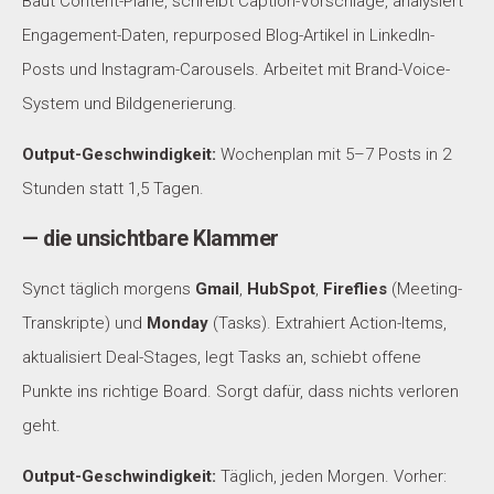
Baut Content-Pläne, schreibt Caption-Vorschläge, analysiert
Engagement-Daten, repurposed Blog-Artikel in LinkedIn-
Posts und Instagram-Carousels. Arbeitet mit Brand-Voice-
System und Bildgenerierung.
Output-Geschwindigkeit:
Wochenplan mit 5–7 Posts in 2
Stunden statt 1,5 Tagen.
— die unsichtbare Klammer
Synct täglich morgens
Gmail
,
HubSpot
,
Fireflies
(Meeting-
Transkripte) und
Monday
(Tasks). Extrahiert Action-Items,
aktualisiert Deal-Stages, legt Tasks an, schiebt offene
Punkte ins richtige Board. Sorgt dafür, dass nichts verloren
geht.
Output-Geschwindigkeit:
Täglich, jeden Morgen. Vorher: