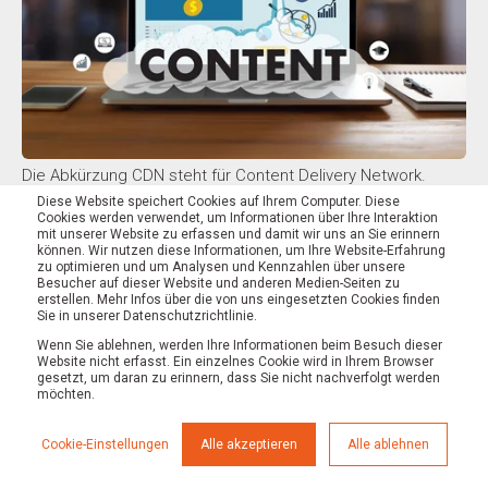
Die Abkürzung CDN steht für Content Delivery Network.
Diese Website speichert Cookies auf Ihrem Computer. Diese
Dieses kannst Du Dir gerne einrichten, sofern Deine
Cookies werden verwendet, um Informationen über Ihre Interaktion
mit unserer Website zu erfassen und damit wir uns an Sie erinnern
Webseiten für Besucher aus zahlreichen Ländern
können. Wir nutzen diese Informationen, um Ihre Website-Erfahrung
zu optimieren und um Analysen und Kennzahlen über unsere
interessant sind. Betreibst Du ein Unternehmen, dass auf
Besucher auf dieser Website und anderen Medien-Seiten zu
erstellen. Mehr Infos über die von uns eingesetzten Cookies finden
regionale Laufkundschaft angewiesen ist, dann brauchst Du
Sie in unserer Datenschutzrichtlinie.
kein CDN zu verwenden.
Wenn Sie ablehnen, werden Ihre Informationen beim Besuch dieser
Website nicht erfasst. Ein einzelnes Cookie wird in Ihrem Browser
gesetzt, um daran zu erinnern, dass Sie nicht nachverfolgt werden
In der Regel werden für die Nutzung auch Gebühren
möchten.
berechnet. Die Funktion ist dahingehend, dass
Cookie-Einstellungen
Alle akzeptieren
Alle ablehnen
Seitenbesucher die Daten, die für den Aufbau der Seite