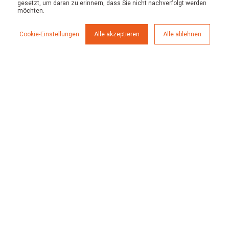
gesetzt, um daran zu erinnern, dass Sie nicht nachverfolgt werden
möchten.
Know How
E-Books
Cookie-Einstellungen
Alle akzeptieren
Alle ablehnen
Referenzen
Kooperationsmodell