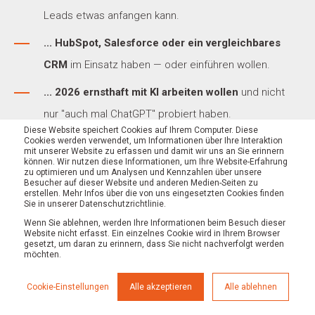
Leads etwas anfangen kann.
... HubSpot, Salesforce oder ein vergleichbares
CRM
im Einsatz haben — oder einführen wollen.
... 2026 ernsthaft mit KI arbeiten wollen
und nicht
nur "auch mal ChatGPT" probiert haben.
Diese Website speichert Cookies auf Ihrem Computer. Diese
... Wachstum als strategisches Ziel
verstehen —
Cookies werden verwendet, um Informationen über Ihre Interaktion
mit unserer Website zu erfassen und damit wir uns an Sie erinnern
nicht als Wunschdenken.
können. Wir nutzen diese Informationen, um Ihre Website-Erfahrung
zu optimieren und um Analysen und Kennzahlen über unsere
Besucher auf dieser Website und anderen Medien-Seiten zu
... bereit sind, einen Monats-Retainer-Setup auf
erstellen. Mehr Infos über die von uns eingesetzten Cookies finden
Sie in unserer Datenschutzrichtlinie.
Anfrage individuell.
Wenn Sie ablehnen, werden Ihre Informationen beim Besuch dieser
Website nicht erfasst. Ein einzelnes Cookie wird in Ihrem Browser
Branchen, in denen wir nachweislich liefern
gesetzt, um daran zu erinnern, dass Sie nicht nachverfolgt werden
möchten.
B2B-Industrie und Sonderbau (z. B.
Kunze Bühnen
,
Cookie-Einstellungen
Alle akzeptieren
Alle ablehnen
Inodeq
)