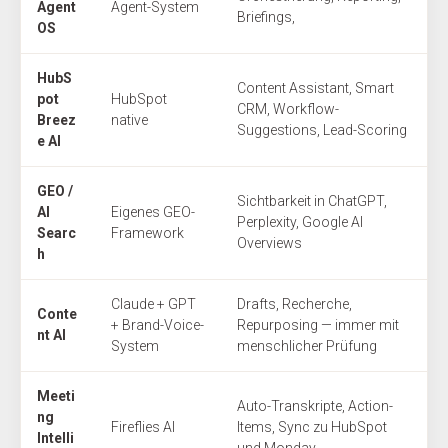
Agent
Agent-System
Briefings,
OS
HubS
Content Assistant, Smart
pot
HubSpot
CRM, Workflow-
Breez
native
Suggestions, Lead-Scoring
e AI
GEO /
Sichtbarkeit in ChatGPT,
AI
Eigenes GEO-
Perplexity, Google AI
Searc
Framework
Overviews
h
Claude + GPT
Drafts, Recherche,
Conte
+ Brand-Voice-
Repurposing — immer mit
nt AI
System
menschlicher Prüfung
Meeti
Auto-Transkripte, Action-
ng
Fireflies AI
Items, Sync zu HubSpot
Intelli