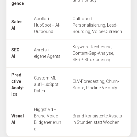
und Monday
gence
Apollo +
Outbound-
Sales
HubSpot + AI-
Personalisierung, Lead-
AI
Outbound
Sourcing, Voice-Outreach
Keyword-Recherche,
SEO
Ahrefs +
Content-Gap-Analyse,
AI
eigene Agents
SERP-Strukturierung
Predi
Custom ML
ctive
CLV-Forecasting, Churn-
auf HubSpot
Analyt
Score, Pipeline-Velocity
Daten
ics
Higgsfield +
Visual
Brand-Voice-
Brand-konsistente Assets
AI
Bildgenerierun
in Stunden statt Wochen
g