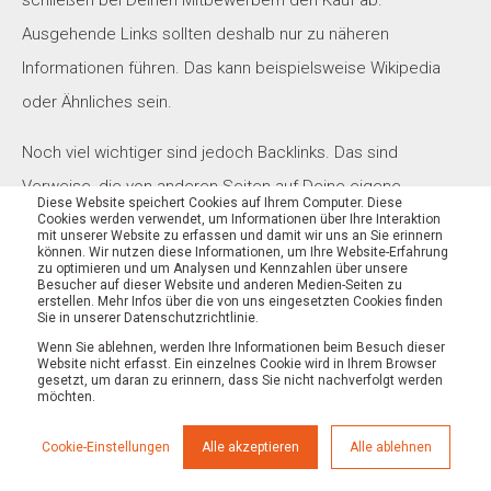
schließen bei Deinen Mitbewerbern den Kauf ab.
Ausgehende Links sollten deshalb nur zu näheren
Informationen führen. Das kann beispielsweise Wikipedia
oder Ähnliches sein.
Noch viel wichtiger sind jedoch Backlinks. Das sind
Verweise, die von anderen Seiten auf Deine eigene
Diese Website speichert Cookies auf Ihrem Computer. Diese
verweisen. Diese entstehen von selbst. Deshalb solltest Du
Cookies werden verwendet, um Informationen über Ihre Interaktion
mit unserer Website zu erfassen und damit wir uns an Sie erinnern
können. Wir nutzen diese Informationen, um Ihre Website-Erfahrung
diesbezüglich keine gravierenden Maßnahmen ergreifen. Es
zu optimieren und um Analysen und Kennzahlen über unsere
Besucher auf dieser Website und anderen Medien-Seiten zu
ist jedoch möglich, dass Du Dich mit Betreibern ähnlicher
erstellen. Mehr Infos über die von uns eingesetzten Cookies finden
Sie in unserer Datenschutzrichtlinie.
Seiten in Verbindung setzt und um eine gegenseitige
Wenn Sie ablehnen, werden Ihre Informationen beim Besuch dieser
Verlinkung bittest.
Website nicht erfasst. Ein einzelnes Cookie wird in Ihrem Browser
gesetzt, um daran zu erinnern, dass Sie nicht nachverfolgt werden
möchten.
Zudem gibt es Portale, auf denen Du Webseitenbetreiber
findest, die gegen eine geringe Gebühr einen Link auf ihren
Cookie-Einstellungen
Alle akzeptieren
Alle ablehnen
Seiten oder in ihrem Blog erstellen. Wichtig dabei ist es,