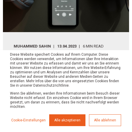
MUHAMMED SAHIN
13.04.2023
6 MIN READ
Diese Website speichert Cookies auf Ihrem Computer. Diese
Die besten Tools für Deine Podcast
Cookies werden verwendet, um Informationen über Ihre Interaktion
mit unserer Website zu erfassen und damit wir uns an Sie erinnern
Produktion
können. Wir nutzen diese Informationen, um Ihre Website-Erfahrung
zu optimieren und um Analysen und Kennzahlen über unsere
Besucher auf dieser Website und anderen Medien-Seiten zu
Wenn Du darüber nachdenkst, ob Du einen eigenen
erstellen. Mehr Infos über die von uns eingesetzten Cookies finden
Sie in unserer Datenschutzrichtlinie.
Podcast produzieren solltest, können wir Dir vorab
Wenn Sie ablehnen, werden Ihre Informationen beim Besuch dieser
sagen: Es lohnt sich! Zum ...
Website nicht erfasst. Ein einzelnes Cookie wird in Ihrem Browser
gesetzt, um daran zu erinnern, dass Sie nicht nachverfolgt werden
möchten.
MEHR LESEN
Cookie-Einstellungen
Alle akzeptieren
Alle ablehnen