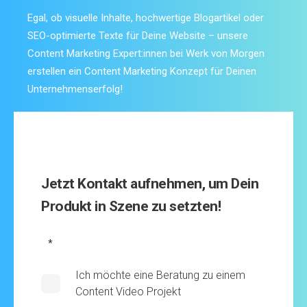
Egal,
ob visuelle Inhalte
, hochwertige Blogartikel oder
SEO-optimierte Texte für Deine Website –
unsere
Content Marketing Expert:innen bei
Werk von Morgen
erstellen ein
Content Marketing Konzept für Deinen
Unternehmenserfolg!
Jetzt Kontakt aufnehmen, um Dein
Produkt in Szene zu setzten!
*
Ich möchte eine Beratung zu einem
Content Video Projekt