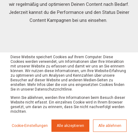
wir regelmäßig und optimieren Deinen Content nach Bedarf.
Jederzeit kannst du die Performance und den Status Deiner
Content Kampagnen bei uns einsehen.
Diese Website speichert Cookies auf Ihrem Computer. Diese
Cookies werden verwendet, um Informationen über Ihre Interaktion
mit unserer Website zu erfassen und damit wir uns an Sie erinnern
können. Wir nutzen diese Informationen, um Ihre Website-Erfahrung
zu optimieren und um Analysen und Kennzahlen über unsere
Besucher auf dieser Website und anderen Medien-Seiten zu
erstellen. Mehr Infos über die von uns eingesetzten Cookies finden
Sie in unserer Datenschutzrichtlinie.
Das passende Angebot für Dein Budget
Wenn Sie ablehnen, werden Ihre Informationen beim Besuch dieser
Website nicht erfasst. Ein einzelnes Cookie wird in Ihrem Browser
gesetzt, um daran zu erinnern, dass Sie nicht nachverfolgt werden
Im Gegensatz zu anderen Content Marketing Agenturen
möchten.
setzen wir auf 100% Transparenz und legen unsere
Cookie-Einstellungen
Alle akzeptieren
Alle ablehnen
Preismodelle schon im Vornherein offen. Wenn du mehr über
unser Angebot wissen möchtest,
schau Dir jetzt unsere